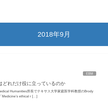
2018年9月
EBM
sely®はどれだけ役に立っているのか
 the Medical Humanities所長でテキサス大学家庭医学科教授のBrody
icine’s ethical r […]