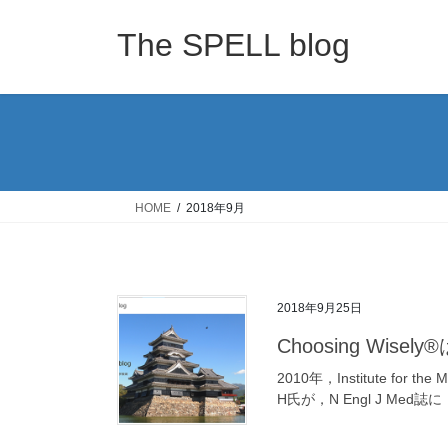
コ
ナ
ン
ビ
The SPELL blog
テ
ゲ
ン
ー
ツ
シ
へ
ョ
ス
ン
キ
に
ッ
移
HOME
2018年9月
プ
動
2018年9月25日
Choosing Wi
2010年，Institute for
H氏が，N Engl J Med誌に「Med