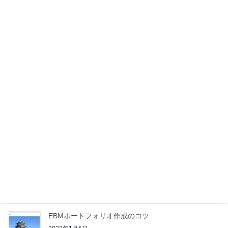
American Headache Society（AHS）の最新の診療ガ
イドラインにある大後頭神経ブロックのレベルA推奨
は妥当か
2026年4月24日
映画「恋愛裁判」にみる自治医大義務年限や医学部地
域枠問題
2026年2月13日
EBMでAIを活用する際に考えておくべきこと
（2025/7/3現在）
2025年7月3日
UpToDate®による自己学習を新・家庭医療専門医の
Off-the-job Trainingの臨床単位に変換する方法
2022年1月18日
EBMポートフォリオ作成のコツ