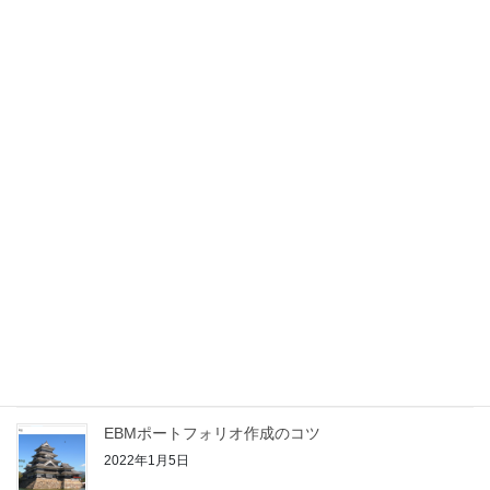
イドラインにある大後頭神経ブロックのレベルA推奨
は妥当か
2026年4月24日
映画「恋愛裁判」にみる自治医大義務年限や医学部地
域枠問題
2026年2月13日
EBMでAIを活用する際に考えておくべきこと
（2025/7/3現在）
2025年7月3日
UpToDate®による自己学習を新・家庭医療専門医の
Off-the-job Trainingの臨床単位に変換する方法
2022年1月18日
EBMポートフォリオ作成のコツ
2022年1月5日