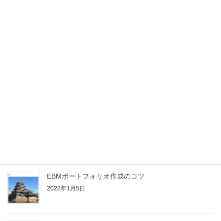
2026年4月24日
映画「恋愛裁判」にみる自治医大義務年限や医学部地
域枠問題
2026年2月13日
EBMでAIを活用する際に考えておくべきこと
（2025/7/3現在）
2025年7月3日
UpToDate®による自己学習を新・家庭医療専門医の
Off-the-job Trainingの臨床単位に変換する方法
2022年1月18日
EBMポートフォリオ作成のコツ
2022年1月5日