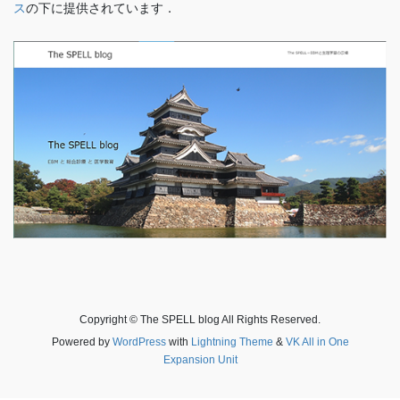
ス
の下に提供されています．
Copyright © The SPELL blog All Rights Reserved.
Powered by
WordPress
with
Lightning Theme
&
VK All in One
Expansion Unit